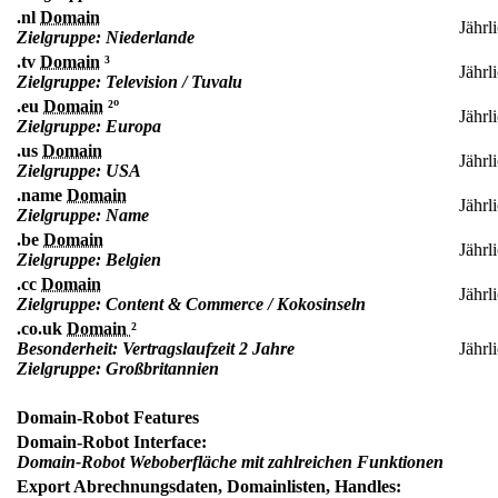
.nl
Domain
Jährl
Zielgruppe: Niederlande
.tv
Domain
³
Jährl
Zielgruppe: Television / Tuvalu
.eu
Domain
²º
Jährl
Zielgruppe: Europa
.us
Domain
Jährl
Zielgruppe: USA
.name
Domain
Jährl
Zielgruppe: Name
.be
Domain
Jährl
Zielgruppe: Belgien
.cc
Domain
Jährl
Zielgruppe: Content & Commerce / Kokosinseln
.co.uk
Domain
²
Besonderheit: Vertragslaufzeit 2 Jahre
Jährl
Zielgruppe: Großbritannien
Domain-Robot Features
Domain-Robot Interface:
Domain-Robot Weboberfläche mit zahlreichen Funktionen
Export Abrechnungsdaten, Domainlisten, Handles: