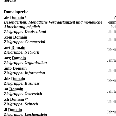
Service
Domainpreise
.de
Domain
¹
Z
Besonderheit: Monatliche Vertragslaufzeit und monatliche
einm
Abrechnung möglich
be
Zielgruppe: Deutschland
Jährl
.com
Domain
Jährl
Zielgruppe: Commercial
.net
Domain
Jährl
Zielgruppe: Network
.org
Domain
Jährl
Zielgruppe: Organisation
.info
Domain
Jährl
Zielgruppe: Information
.biz
Domain
Jährl
Zielgruppe: Business
.at
Domain
Jährl
Zielgruppe: Österreich
.ch
Domain
¹º
Jährl
Zielgruppe: Schweiz
.li
Domain
Jährl
Zielgruppe: Liechtenstein