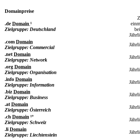
Domainpreise
Z
.de
Domain
¹
einm
Zielgruppe: Deutschland
be
Jährl
.com
Domain
Jährl
Zielgruppe: Commercial
.net
Domain
Jährl
Zielgruppe: Network
.org
Domain
Jährl
Zielgruppe: Organisation
.info
Domain
Jährl
Zielgruppe: Information
.biz
Domain
Jährl
Zielgruppe: Business
.at
Domain
Jährl
Zielgruppe: Österreich
.ch
Domain
¹º
Jährl
Zielgruppe: Schweiz
.li
Domain
Jährl
Zielgruppe: Liechtenstein