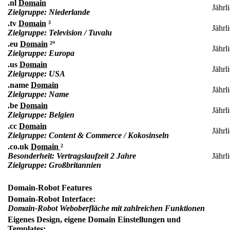
.nl
Domain
Jährl
Zielgruppe: Niederlande
.tv
Domain
³
Jährl
Zielgruppe: Television / Tuvalu
.eu
Domain
²º
Jährl
Zielgruppe: Europa
.us
Domain
Jährl
Zielgruppe: USA
.name
Domain
Jährl
Zielgruppe: Name
.be
Domain
Jährl
Zielgruppe: Belgien
.cc
Domain
Jährl
Zielgruppe: Content & Commerce / Kokosinseln
.co.uk
Domain
²
Besonderheit: Vertragslaufzeit 2 Jahre
Jährl
Zielgruppe: Großbritannien
Domain-Robot Features
Domain-Robot Interface:
Domain-Robot Weboberfläche mit zahlreichen Funktionen
Eigenes Design, eigene Domain Einstellungen und
Templates: