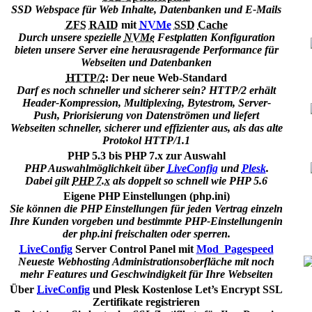
SSD Webspace für Web Inhalte, Datenbanken und E-Mails
ZFS
RAID
mit
NVMe
SSD
Cache
Durch unsere spezielle
NVMe
Festplatten Konfiguration
bieten unsere Server eine herausragende Performance für
Webseiten und Datenbanken
HTTP/2
: Der neue Web-Standard
Darf es noch schneller und sicherer sein? HTTP/2 erhält
Header-Kompression, Multiplexing, Bytestrom, Server-
Push, Priorisierung von Datenströmen und liefert
Webseiten schneller, sicherer und effizienter aus, als das alte
Protokol HTTP/1.1
PHP 5.3 bis PHP 7.x zur Auswahl
PHP Auswahlmöglichkeit über
LiveConfig
und
Plesk
.
Dabei gilt
PHP 7.x
als doppelt so schnell wie PHP 5.6
Eigene PHP Einstellungen (php.ini)
Sie können die PHP Einstellungen für jeden Vertrag einzeln
Ihre Kunden vorgeben und bestimmte PHP-Einstellungenin
der php.ini freischalten oder sperren.
LiveConfig
Server Control Panel mit
Mod_Pagespeed
Neueste Webhosting Administrationsoberfläche mit noch
mehr Features und Geschwindigkeit für Ihre Webseiten
Über
LiveConfig
und Plesk Kostenlose Let’s Encrypt SSL
Zertifikate registrieren