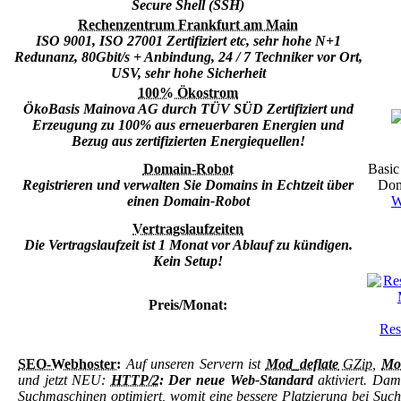
Secure Shell (SSH)
Rechenzentrum Frankfurt am Main
ISO 9001, ISO 27001 Zertifiziert etc, sehr hohe N+1
Redunanz, 80Gbit/s + Anbindung, 24 / 7 Techniker vor Ort,
USV, sehr hohe Sicherheit
100% Ökostrom
ÖkoBasis Mainova AG durch TÜV SÜD Zertifiziert und
Erzeugung zu 100% aus erneuerbaren Energien und
Bezug aus zertifizierten Energiequellen!
Domain-Robot
Basic
Registrieren und verwalten Sie Domains in Echtzeit über
Dom
einen Domain-Robot
W
Vertragslaufzeiten
Die Vertragslaufzeit ist 1 Monat vor Ablauf zu kündigen.
Kein Setup!
Preis/Monat:
Res
SEO-Webhoster:
Auf unseren Servern ist
Mod_deflate
GZip
,
Mo
und jetzt NEU:
HTTP/2
: Der neue Web-Standard
aktiviert. Dam
Suchmaschinen optimiert, womit eine bessere Platzierung bei Su