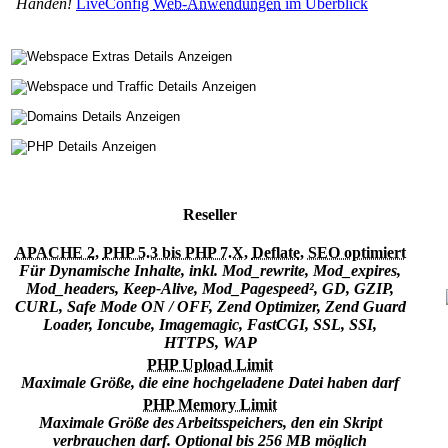
Händen!
LiveConfig
Web-Anwendungen
im Überblick
Reseller
APACHE 2
,
PHP 5.3 bis PHP 7.X
,
Deflate
,
SEO optimiert
Für Dynamische Inhalte, inkl. Mod_rewrite, Mod_expires,
Mod_headers, Keep-Alive, Mod_Pagespeed
²
, GD, GZIP,
CURL, Safe Mode ON / OFF, Zend Optimizer, Zend Guard
Loader, Ioncube, Imagemagic, FastCGI, SSL, SSI,
HTTPS, WAP
PHP Upload Limit
Maximale Größe, die eine hochgeladene Datei haben darf
PHP Memory Limit
Maximale Größe des Arbeitsspeichers, den ein Skript
verbrauchen darf. Optional bis 256 MB möglich