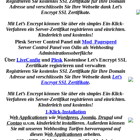
Registrieren Sie kostenlos SSL Zertifikate für Ihre Domain
Adresse und verschlüsseln Sie Ihre Webseite dank Let’s
Encrypt SSL Zertifikate.
Mit Let’s Encrypt können Sie über ein simples Ein-Klick-
Verfahren ein Server-Zertifikat registrieren und einrichten.
Kinderleich und kostenlos!
Plesk Server Control Panel mit
Mod_Pagespeed
Server Control Panel von Odin als Webhosting
Administrationsoberfläche
Über
LiveConfig
und
Plesk
Kostenlose Let’s Encrypt SSL
Zertifikate registrieren und verwalten
Registrieren Sie kostenlos SSL Zertifikate für Ihre Domain
Adresse und verschlüsseln Sie Ihre Webseite dank
Let’s
Encrypt SSL Zertifikate
.
Mit Let’s Encrypt können Sie über ein simples Ein-Klick-
Verfahren ein Server-Zertifikat registrieren und einrichten.
Kinderleich und kostenlos!
1-Klick-Installation
Web Applicationen
wie
Wordpress
,
Joomla
,
Drupal
und
Contao
u.v.m. kinderleicht installieren. Außerdem können
Sie mit unseren Webhosting Tarifen hervorragend auf
diesen
Web Applicationen
arbeiten.