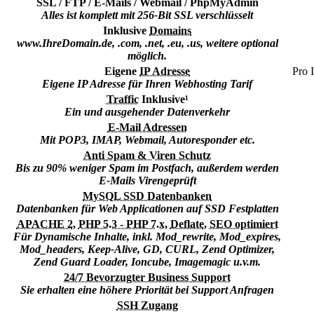
SSL / FTP / E-Mails / Webmail / PhpMyAdmin
Alles ist komplett mit 256-Bit SSL verschlüsselt
Inklusive
Domains
www.IhreDomain.de, .com, .net, .eu, .us, weitere optional
möglich.
Eigene
IP Adresse
Pro 
Eigene IP Adresse für Ihren Webhosting Tarif
Traffic
Inklusive¹
Ein und ausgehender Datenverkehr
E-Mail Adressen
Mit POP3, IMAP, Webmail, Autoresponder etc.
Anti Spam & Viren Schutz
Bis zu 90% weniger Spam im Postfach, außerdem werden
E-Mails Virengeprüft
MySQL SSD Datenbanken
Datenbanken für Web Applicationen auf SSD Festplatten
APACHE 2
,
PHP 5.3 - PHP 7.x
,
Deflate
,
SEO optimiert
Für Dynamische Inhalte, inkl. Mod_rewrite, Mod_expires,
Mod_headers, Keep-Alive, GD, CURL, Zend Optimizer,
Zend Guard Loader, Ioncube, Imagemagic u.v.m.
24/7 Bevorzugter Business Support
Sie erhalten eine höhere Priorität bei Support Anfragen
SSH Zugang