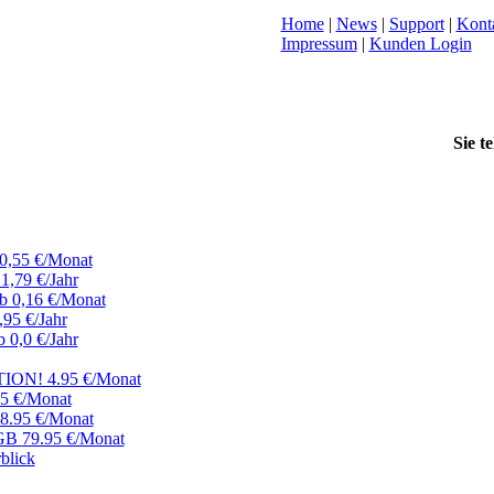
Home
|
News
|
Support
|
Kont
Impressum
|
Kunden Login
Sie t
0,55 €/Monat
1,79 €/Jahr
b 0,16 €/Monat
,95 €/Jahr
b 0,0 €/Jahr
ION! 4.95 €/Monat
95 €/Monat
8.95 €/Monat
5GB
79.95 €/Monat
blick