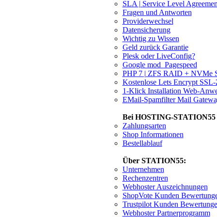
SLA | Service Level Agreemen
Fragen und Antworten
Providerwechsel
Datensicherung
Wichtig zu Wissen
Geld zurück Garantie
Plesk oder LiveConfig?
Google mod_Pagespeed
PHP 7 | ZFS RAID + NVMe 
Kostenlose Lets Encrypt SSL-Z
1-Klick Installation Web-An
EMail-Spamfilter Mail Gatew
Bei HOSTING-STATION55 be
Zahlungsarten
Shop Informationen
Bestellablauf
Über STATION55:
Unternehmen
Rechenzentren
Webhoster Auszeichnungen
ShopVote Kunden Bewertung
Trustpilot Kunden Bewertung
Webhoster Partnerprogramm