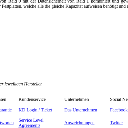
 von Raid 0 mit der Datensicherheit von Raid 1 kombiniert und gewä
Festplatten, welche alle die gleiche Kapazität aufweisen benötigt und a
 jeweiligen Hersteller.
ssen
Kundenservice
Unternehmen
Social N
rantie
KD Login / Ticket
Das Unternehmen
Facebook
Service Level
tworten
Auszeichnungen
Twitter
Agreements