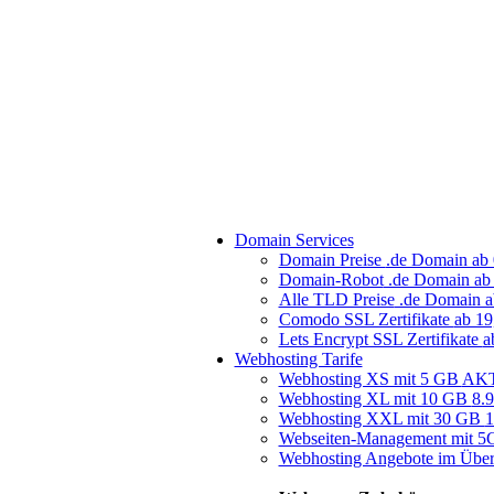
Domain Services
Domain Preise
.de Domain ab 
Domain-Robot
.de Domain ab 
Alle TLD Preise
.de Domain a
Comodo SSL Zertifikate
ab 19
Lets Encrypt SSL Zertifikate
a
Webhosting Tarife
Webhosting XS mit 5 GB
AKT
Webhosting XL mit 10 GB
8.
Webhosting XXL mit 30 GB
1
Webseiten-Management mit 
Webhosting Angebote im Über