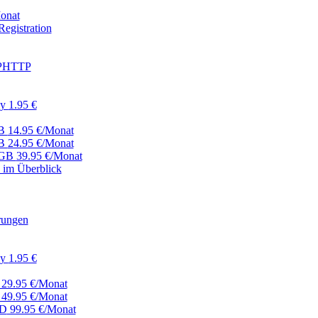
onat
egistration
ISPHTTP
ay
1.95 €
GB
14.95 €/Monat
GB
24.95 €/Monat
 GB
39.95 €/Monat
 im Überblick
rungen
ay
1.95 €
29.95 €/Monat
49.95 €/Monat
DD
99.95 €/Monat