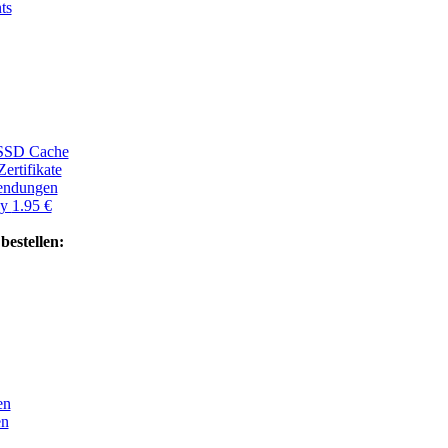
ts
SSD Cache
ertifikate
wendungen
ay
1.95 €
stellen:
en
en