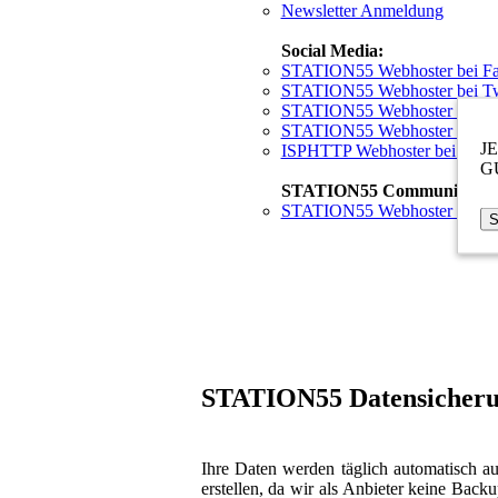
Newsletter Anmeldung
Social Media:
STATION55 Webhoster bei F
STATION55 Webhoster bei Tw
STATION55 Webhoster bei In
STATION55 Webhoster bei Yo
J
ISPHTTP Webhoster bei Yout
GU
STATION55 Community:
STATION55 Webhoster bei Di
S
STATION55 Datensicherun
Ihre Daten werden täglich automatisch a
erstellen, da wir als Anbieter keine Bac