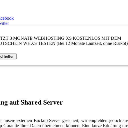
acebook
itter
stagram
utube
ETZT 3 MONATE WEBHOSTING XS KOSTENLOS MIT DEM
ube
TSCHEIN WHXS TESTEN (Bei 12 Monate Laufzeit, ohne Risiko!)
scord
chließen
g auf Shared Server
uf unsere externen Backup Server gesichert, wir empfehlen jedoch au
kup Garantie Ihrer Daten übernehmen können. Eine kurze Erklärung u