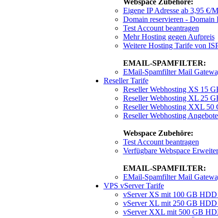
Webspace Zubehöre:
Eigene IP Adresse
ab 3,95 €/M
Domain reservieren - Domain R
Test Account beantragen
Mehr Hosting gegen Aufpreis
Weitere Hosting Tarife von 
EMAIL-SPAMFILTER:
EMail-Spamfilter Mail Gatew
Reseller Tarife
Reseller Webhosting XS 15 
Reseller Webhosting XL 25 
Reseller Webhosting XXL 50
Reseller Webhosting Angebote
Webspace Zubehöre:
Test Account beantragen
Verfügbare Webspace Erweite
EMAIL-SPAMFILTER:
EMail-Spamfilter Mail Gatew
VPS vServer Tarife
vServer XS mit 100 GB HDD
vServer XL mit 250 GB HDD
vServer XXL mit 500 GB H