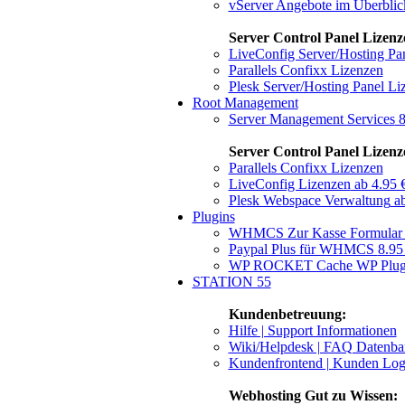
vServer Angebote im Überblic
Server Control Panel Lizenz
LiveConfig Server/Hosting Pa
Parallels Confixx Lizenzen
Plesk Server/Hosting Panel Li
Root Management
Server Management Services
8
Server Control Panel Lizenz
Parallels Confixx Lizenzen
LiveConfig Lizenzen
ab 4.95 
Plesk Webspace Verwaltung
ab
Plugins
WHMCS Zur Kasse Formula
Paypal Plus für WHMCS
8.95
WP ROCKET Cache WP Plu
STATION 55
Kundenbetreuung:
Hilfe | Support Informationen
Wiki/Helpdesk | FAQ Datenb
Kundenfrontend | Kunden Log
Webhosting Gut zu Wissen: