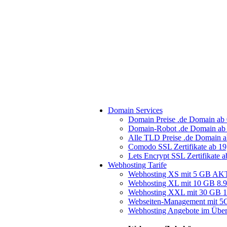
Domain Services
Domain Preise
.de Domain ab 
Domain-Robot
.de Domain ab 
Alle TLD Preise
.de Domain a
Comodo SSL Zertifikate
ab 19
Lets Encrypt SSL Zertifikate
a
Webhosting Tarife
Webhosting XS mit 5 GB
AKT
Webhosting XL mit 10 GB
8.
Webhosting XXL mit 30 GB
1
Webseiten-Management mit 
Webhosting Angebote im Über