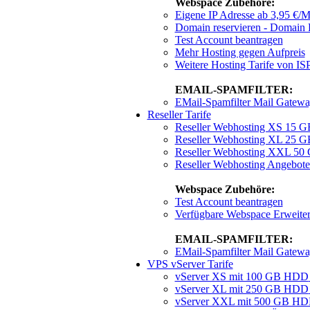
Webspace Zubehöre:
Eigene IP Adresse
ab 3,95 €/M
Domain reservieren - Domain R
Test Account beantragen
Mehr Hosting gegen Aufpreis
Weitere Hosting Tarife von 
EMAIL-SPAMFILTER:
EMail-Spamfilter Mail Gatew
Reseller Tarife
Reseller Webhosting XS 15 
Reseller Webhosting XL 25 
Reseller Webhosting XXL 50
Reseller Webhosting Angebote
Webspace Zubehöre:
Test Account beantragen
Verfügbare Webspace Erweite
EMAIL-SPAMFILTER:
EMail-Spamfilter Mail Gatew
VPS vServer Tarife
vServer XS mit 100 GB HDD
vServer XL mit 250 GB HDD
vServer XXL mit 500 GB H