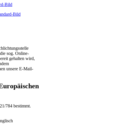
rd-Bild
andard-Bild
hlichtungsstelle
 die sog. Online-
reit gehalten wird,
endem
nen unsere E-Mail-
Europäischen
21/784 bestimmt.
nglisch