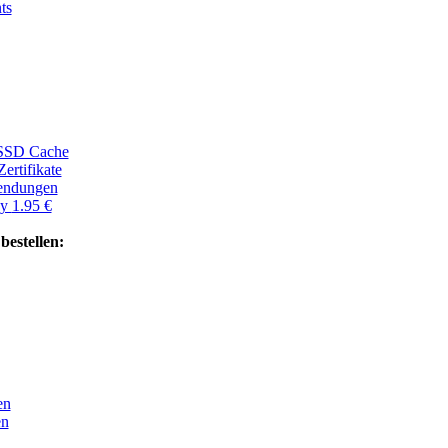
ts
SSD Cache
ertifikate
wendungen
ay
1.95 €
stellen:
en
en