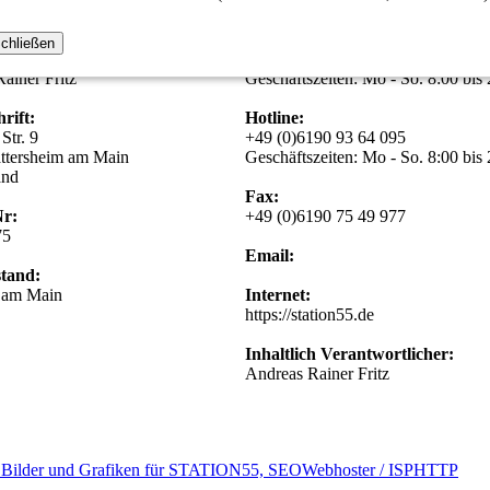
r:
Telefon:
chließen
P HOSTING-STATION55
+49 (0)6190 93 64 094
ainer Fritz
Geschäftszeiten: Mo - So. 8:00 bis
rift:
Hotline:
Str. 9
+49 (0)6190 93 64 095
ttersheim am Main
Geschäftszeiten: Mo - So. 8:00 bis
and
Fax:
Nr:
+49 (0)6190 75 49 977
75
Email:
stand:
t am Main
Internet:
https://station55.de
Inhaltlich Verantwortlicher:
Andreas Rainer Fritz