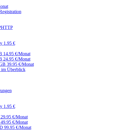
onat
egistration
ISPHTTP
ay
1.95 €
GB
14.95 €/Monat
GB
24.95 €/Monat
 GB
39.95 €/Monat
 im Überblick
rungen
ay
1.95 €
29.95 €/Monat
49.95 €/Monat
DD
99.95 €/Monat