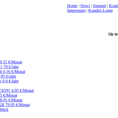
Home
|
News
|
Support
|
Kont
Impressum
|
Kunden Login
Sie t
0,55 €/Monat
1,79 €/Jahr
b 0,16 €/Monat
,95 €/Jahr
b 0,0 €/Jahr
ION! 4.95 €/Monat
95 €/Monat
8.95 €/Monat
5GB
79.95 €/Monat
blick