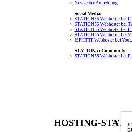
Newsletter Anmeldung
Social Media:
STATION55 Webhoster bei F
STATION55 Webhoster bei Tw
STATION55 Webhoster bei In
STATION55 Webhoster bei Yo
ISPHTTP Webhoster bei Yout
STATION55 Community:
STATION55 Webhoster bei Di
HOSTING-STATI
J
GU