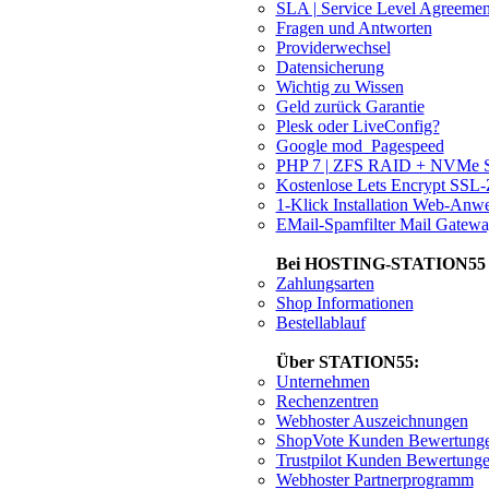
SLA | Service Level Agreemen
Fragen und Antworten
Providerwechsel
Datensicherung
Wichtig zu Wissen
Geld zurück Garantie
Plesk oder LiveConfig?
Google mod_Pagespeed
PHP 7 | ZFS RAID + NVMe 
Kostenlose Lets Encrypt SSL-Z
1-Klick Installation Web-An
EMail-Spamfilter Mail Gatew
Bei HOSTING-STATION55 be
Zahlungsarten
Shop Informationen
Bestellablauf
Über STATION55:
Unternehmen
Rechenzentren
Webhoster Auszeichnungen
ShopVote Kunden Bewertung
Trustpilot Kunden Bewertung
Webhoster Partnerprogramm