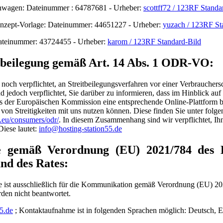
nwagen: Dateinummer : 64787681 - Urheber:
scottff72 / 123RF Standa
onzept-Vorlage: Dateinummer: 44651227 - Urheber:
yuzach / 123RF St
ateinummer: 43724455 - Urheber:
karom / 123RF Standard-Bild
tbeilegung gemäß Art. 14 Abs. 1 ODR-VO:
 noch verpflichtet, an Streitbeilegungsverfahren vor einer Verbrauchersc
d jedoch verpflichtet, Sie darüber zu informieren, dass im Hinblick auf
ens der Europäischen Kommission eine entsprechende Online-Plattform be
 von Streitigkeiten mit uns nutzen können. Diese finden Sie unter folg
a.eu/consumers/odr/
. In diesem Zusammenhang sind wir verpflichtet, Ih
Diese lautet:
info@hosting-station55.de
le gemäß Verordnung (EU) 2021/784 des 
nd des Rates:
 ist ausschließlich für die Kommunikation gemäß Verordnung (EU) 20
en nicht beantwortet.
5.de
; Kontaktaufnahme ist in folgenden Sprachen möglich: Deutsch, E