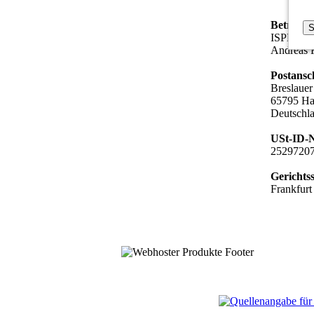
Betreibe
S
ISPHTT
Andreas R
Postansch
Breslauer 
65795 Ha
Deutschl
USt-ID-
2529720
Gerichts
Frankfur