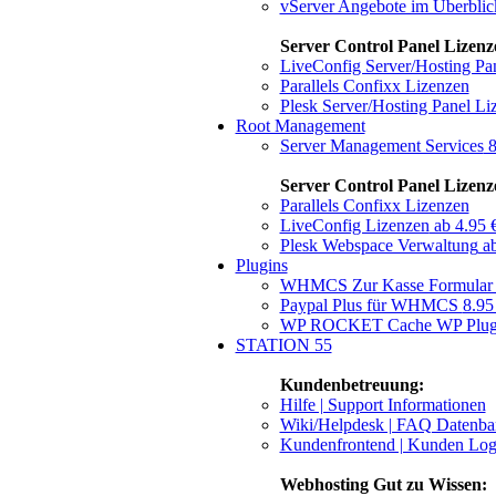
vServer Angebote im Überblic
Server Control Panel Lizenz
LiveConfig Server/Hosting Pa
Parallels Confixx Lizenzen
Plesk Server/Hosting Panel Li
Root Management
Server Management Services
8
Server Control Panel Lizenz
Parallels Confixx Lizenzen
LiveConfig Lizenzen
ab 4.95 
Plesk Webspace Verwaltung
ab
Plugins
WHMCS Zur Kasse Formula
Paypal Plus für WHMCS
8.95
WP ROCKET Cache WP Plu
STATION 55
Kundenbetreuung:
Hilfe | Support Informationen
Wiki/Helpdesk | FAQ Datenb
Kundenfrontend | Kunden Log
Webhosting Gut zu Wissen: