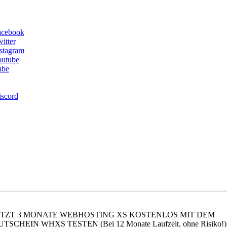
acebook
itter
stagram
utube
ube
scord
ON55 WEBHOSTING - IMPRE
ETZT 3 MONATE WEBHOSTING XS KOSTENLOS MIT DEM
TSCHEIN WHXS TESTEN (Bei 12 Monate Laufzeit, ohne Risiko!)